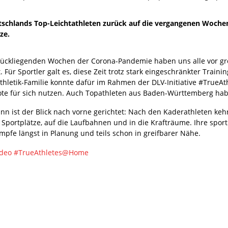
tschlands Top-Leichtathleten zurück auf die vergangenen Woche
ze.
rückliegenden Wochen der Corona-Pandemie haben uns alle vor gr
t. Für Sportler galt es, diese Zeit trotz stark eingeschränkter Trai
athletik-Familie konnte dafür im Rahmen der DLV-Initiative #TrueA
te für sich nutzen. Auch Topathleten aus Baden-Württemberg haben
n ist der Blick nach vorne gerichtet: Nach den Kaderathleten kehre
 Sportplätze, auf die Laufbahnen und in die Krafträume. Ihre spor
mpfe längst in Planung und teils schon in greifbarer Nähe.
deo #TrueAthletes@Home