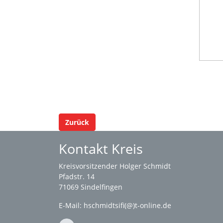
Zurück
Kontakt Kreis
Kreisvorsitzender Holger Schmidt
Pfadstr. 14
71069 Sindelfingen
E-Mail: hschmidtsifi(@)t-online.de