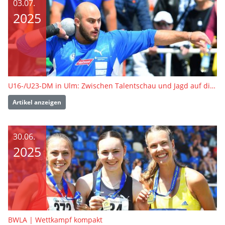
03.07.
2025
U16-/U23-DM in Ulm: Zwischen Talentschau und Jagd auf die U23-EM-Tickets
Artikel anzeigen
30.06.
2025
BWLA | Wettkampf kompakt