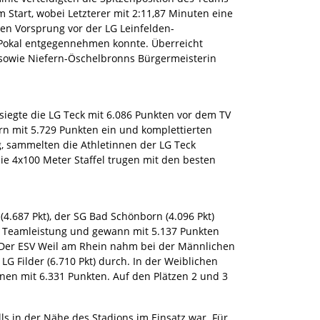
Start, wobei Letzterer mit 2:11,87 Minuten eine
ten Vorsprung vor der LG Leinfelden-
n Pokal entgegennehmen konnte. Überreicht
e sowie Niefern-Öschelbronns Bürgermeisterin
iegte die LG Teck mit 6.086 Punkten vor dem TV
rn mit 5.729 Punkten ein und komplettierten
g, sammelten die Athletinnen der LG Teck
e 4x100 Meter Staffel trugen mit den besten
4.687 Pkt), der SG Bad Schönborn (4.096 Pkt)
te Teamleistung und gewann mit 5.137 Punkten
. Der ESV Weil am Rhein nahm bei der Männlichen
G Filder (6.710 Pkt) durch. In der Weiblichen
nen mit 6.331 Punkten. Auf den Plätzen 2 und 3
s in der Nähe des Stadions im Einsatz war. Für