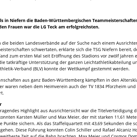
 in Niefern die Baden-Württembergischen Teammeisterschaften s
 den Frauen war die LG Teck am erfolgreichsten.
ch die beiden Landesverbände auf der Suche nach einem Ausrichte
isterschaften schwertaten, erklärte sich die TSG Niefern bereit, 
and zum ersten Mal seit Eröffnung des Stadions vor zwölf Jahren e
die tatkräftige Unterstützung der ganzen Leichtathletikabteilung
athletik-Verband (BLV) konnte der Wettkampf gestemmt werden.
nschaften aus ganz Baden-Württemberg kämpften in den Alterskla
er waren neben dem Heimverein auch der TV 1834 Pforzheim und
t.
r
ragendes Highlight aus Ausrichtersicht war die Titelverteidigung
konnten Karsten Müller und Max Meier, der mit starken 11,61 Meter
e Punkte sichern. Als das Staffelquartett mit 43,69 Sekunden die s
gehen. Diese Führung konnten Colin Schiller und Rafael Alcaniz H
zweitbeste Zeit auf die Bahn brachten. Max Meier und Cosmos Domi