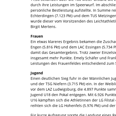
durch ihre Leistungen im Speerwurf. Im abschlie
persönliche Bestleistung aufstellte. In Summe re
Echterdingen (7.123 Pkt) und dem TUS Metzingen
wurde dieser vom Vorsitzenden des Leichtathleti
Birgit Mertens.
Frauen
Ein etwas klareres Ergebnis bekamen die Zuscha
Engen (5.816 Pkt) und dem LAC Essingen (5.734 P
damit das Gesamtergebnis. Trotz zweier Einzelsi
insgesamt mehr Punkte. Emely Schäfer und Frank
Leistungen des Frauenfeldes entscheidend zum S
Jugend
Einen deutlichen Sieg fuhr in der Männlichen Jug
und der TSG Niefern (3.715 Pkt) ein. In der Wei
vor dem LAZ Ludwigsburg, die 4.897 Punkte samm
Jugend U18 den Pokal entgegen. Mit 6.926 Punkten
U16 kämpften sich die Athletinnen der LG Filsta
reihten sich die LG Hohenfels (5.976 Pkt) und der 
Für kurze Aufregung sorgte die Landung eines Re