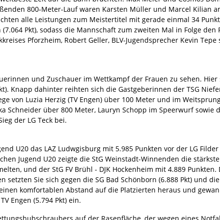
ßenden 800-Meter-Lauf waren Karsten Müller und Marcel Kilian am 
ichten alle Leistungen zum Meistertitel mit gerade einmal 34 Punk
 (7.064 Pkt), sodass die Mannschaft zum zweiten Mal in Folge de
kkreises Pforzheim, Robert Geller, BLV-Jugendsprecher Kevin Tep
uerinnen und Zuschauer im Wettkampf der Frauen zu sehen. Hier s
kt). Knapp dahinter reihten sich die Gastgeberinnen der TSG Niefe
ege von Luzia Herzig (TV Engen) über 100 Meter und im Weitsprun
a Schneider über 800 Meter, Lauryn Schopp im Speerwurf sowie di
ieg der LG Teck bei.
end U20 das LAZ Ludwgisburg mit 5.985 Punkten vor der LG Filder (
blichen Jugend U20 zeigte die StG Weinstadt-Winnenden die stärks
elten, und der StG FV Brühl - DJK Hockenheim mit 4.889 Punkten
 setzten Sie sich gegen die SG Bad Schönborn (6.888 Pkt) und die L
l einen komfortablen Abstand auf die Platzierten heraus und gewan
TV Engen (5.794 Pkt) ein.
ttungshubschraubers auf der Rasenfläche, der wegen eines Notfall