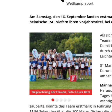
Wettkampfsport
Am Samstag, den 16. September fanden erstmals
heimische TSG Niefern ihren Vorjahrestitel, bei
Als si
Teamme
Damit f
durch 
Leicht
31 Man
Darunt
am Star
Männe
Heraus
Siegerehrung der Frauen, Foto: Laura Katz
Tages 
wichtig
zauberte, konnte das Team erstmalig in Führung 
11,56 Sekunden über die 100 Meter-Distanz die 