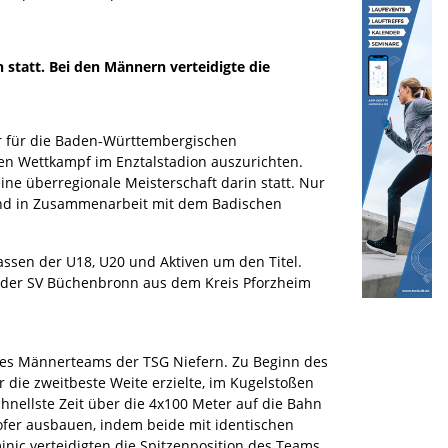
tatt. Bei den Männern verteidigte die
r für die Baden-Württembergischen
den Wettkampf im Enztalstadion auszurichten.
ine überregionale Meisterschaft darin statt. Nur
 und in Zusammenarbeit mit dem Badischen
ssen der U18, U20 und Aktiven um den Titel.
 der SV Büchenbronn aus dem Kreis Pforzheim
 des Männerteams der TSG Niefern. Zu Beginn des
 die zweitbeste Weite erzielte, im Kugelstoßen
chnellste Zeit über die 4x100 Meter auf die Bahn
ofer ausbauen, indem beide mit identischen
nic verteidigten die Spitzenposition des Teams