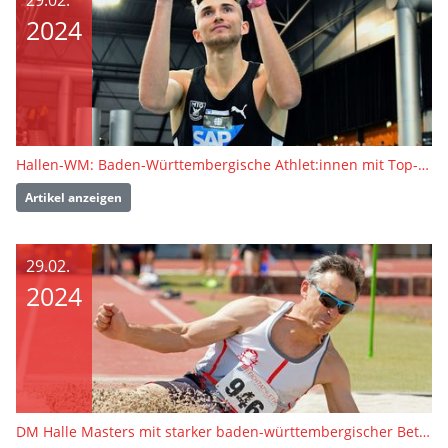
29.02.
2024
Hallen-WM: Baden-Württembergische Athlet:innen mit Top-Acht-Chancen
Artikel anzeigen
29.02.
2024
DM Halle Masters mit starker baden-württembergischer Beteiligung