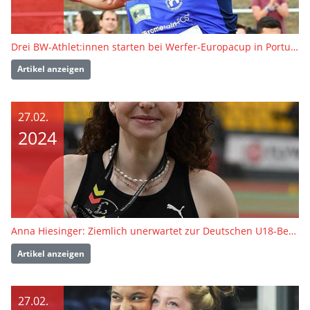
Drei BW-Athlet:innen starten bei Werfer-Europacup in Portugal
Artikel anzeigen
27.02.
2024
Anna Hiesinger: Ziemlich unerwartet zur Deutschen U18-Bestleistung
Artikel anzeigen
27.02.