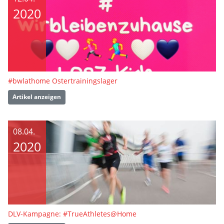
2020
#bwlathome Ostertrainingslager
Artikel anzeigen
08.04.
2020
DLV-Kampagne: #TrueAthletes@Home