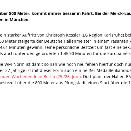
 über 800 Meter, kommt immer besser in Fahrt. Bei der Merck-La
en in München.
ein starker Auftritt von Christoph Kessler (LG Region Karlsruhe) 
00 Meter steigerte der Deutsche Hallenmeister in einem rasanten R
44,61 Minuten gewann, seine persönliche Bestzeit um fast eine Sek
ls auch unter den geforderten 1:45,90 Minuten für die Europameist
ie WM-Norm ist damit so nah wie noch nie, fehlen hierfür doch nu
er 27-Jährige ist mit dieser Form auch ein heißer Medaillenkandida
den Wochenende in Berlin (25./26. Juni)
. Dort plant der Hallen-E
estezeit über die 800 Meter aus Pfungstadt, einen Start über die 