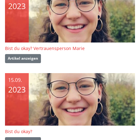
2023
Bist du okay? Vertrauensperson Marie
Artikel anzeigen
15.09.
2023
Bist du okay?