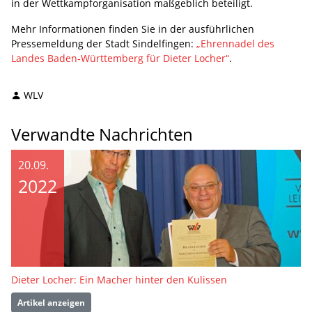
in der Wettkampforganisation maßgeblich beteiligt.
Mehr Informationen finden Sie in der ausführlichen
Pressemeldung der Stadt Sindelfingen:
„Ehrennadel des
Landes Baden‑Württemberg für Dieter Locher“
.
WLV
Verwandte Nachrichten
20.09.
2022
Dieter Locher: Ein Macher hinter den Kulissen
Artikel anzeigen