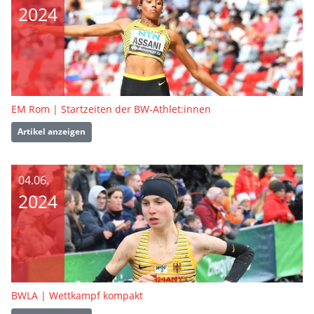
2024
EM Rom | Startzeiten der BW-Athlet:innen
Artikel anzeigen
04.06.
2024
BWLA | Wettkampf kompakt