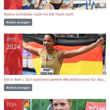
Rosina Schneider rückt ins EM-Team nach
Artikel anzeigen
29.05.
2024
EM in Rom | DLV nominiert weitere BW-Athlet:innen für deutsches Team
Artikel anzeigen
27.05.