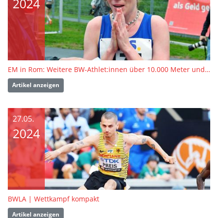
2024
EM in Rom: Weitere BW-Athlet:innen über 10.000 Meter und im Zehnkampf nominiert
Artikel anzeigen
27.05.
2024
BWLA | Wettkampf kompakt
Artikel anzeigen