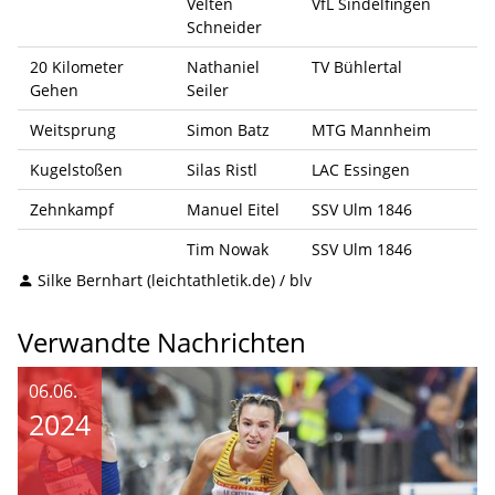
Velten
VfL Sindelfingen
Schneider
20 Kilometer
Nathaniel
TV Bühlertal
Gehen
Seiler
Weitsprung
Simon Batz
MTG Mannheim
Kugelstoßen
Silas Ristl
LAC Essingen
Zehnkampf
Manuel Eitel
SSV Ulm 1846
Tim Nowak
SSV Ulm 1846
Silke Bernhart (leichtathletik.de) / blv
Verwandte Nachrichten
06.06.
2024