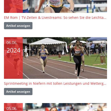
EM Rom | TV-Zeiten & Livestreams: So sehen Sie die Leichtathletik-EM in Rom live
Artikel anzeigen
06.06.
2024
Sprintmeeting in Niefern mit tollen Leistungen und Wetterglück
Artikel anzeigen
05.06.