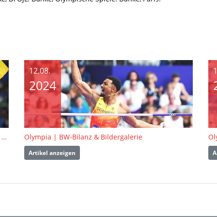
12.08.
1
2024
Malaika Mihambo und Yemisi Ogunleye für Wahl zu "Europas Leichtathletin des Jahres" nominiert
Olympia | BW-Bilanz & Bildergalerie
Ol
Artikel anzeigen
A