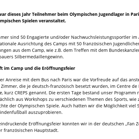
 war dieses Jahr Teilnehmer beim Olympischen Jugendlager in Pari
mpischen Spielen veranstaltet.
hmer sind 50 Engagierte und/oder Nachwuchsleistungssportler im Al
nationale Ausrichtung des Camps mit 50 französischen Jugendliche
ungen aus dem Camp, wie z.B. dem Treffen mit dem Bundeskanzler
auers Silbermedaillengewinn.
t im Camp und die Eröffnungsfeier
er Anreise mit dem Bus nach Paris war die Vorfreude auf das anst
 Zimmer, die je deutsch-französisch besetzt wurden, im Centre de 
ve, kurz CREPS genannt. Die ersten Tage bestand unser Programm 
ächlich aus Workshops zu verschiedenen Themen des Sports, wie 
chte der Olympischen Spiele. Auch hatten wir die Möglichkeit viel
lindenfußball auszuprobieren.
eindruckende Eröffnungsfeier konnten wir in der deutschen „Fan Z
r französischen Hauptstadt.