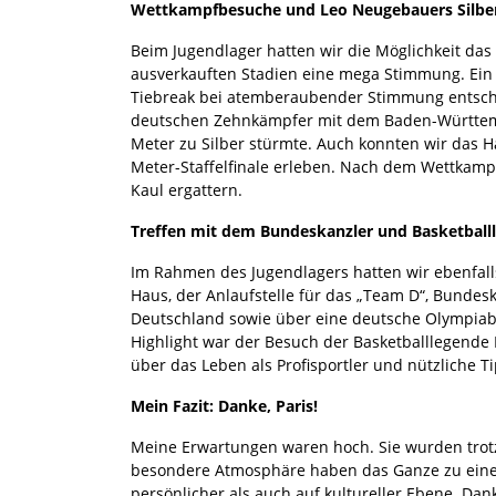
Wettkampfbesuche und Leo Neugebauers Silbe
Beim Jugendlager hatten wir die Möglichkeit das 
ausverkauften Stadien eine mega Stimmung. Ein H
Tiebreak bei atemberaubender Stimmung entschie
deutschen Zehnkämpfer mit dem Baden-Württembe
Meter zu Silber stürmte. Auch konnten wir das 
Meter-Staffelfinale erleben. Nach dem Wettkampf 
Kaul ergattern.
Treffen mit dem Bundeskanzler und Basketball
Im Rahmen des Jugendlagers hatten wir ebenfalls
Haus, der Anlaufstelle für das „Team D“, Bundes
Deutschland sowie über eine deutsche Olympiab
Highlight war der Besuch der Basketballlegende 
über das Leben als Profisportler und nützliche T
Mein Fazit: Danke, Paris!
Meine Erwartungen waren hoch. Sie wurden trotzd
besondere Atmosphäre haben das Ganze zu einer 
persönlicher als auch auf kultureller Ebene. Dan