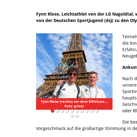
Fynn Klose, Leichtathlet von der LG Nagoldtal,
von der Deutschen Sportjugend (dsj) zu den Oly
Teilne
die bi
Erfahr
Neugeb
Ankunf
Nach d
unsere
Sporti
haupts
Fynn Klose (rechts) vor dem Eiffeltum...,
Geschi
Foto: privat
oder B
Die be
Vorgeschmack auf die großartige Stimmung in de