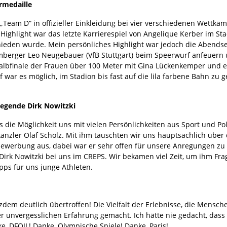
rmedaille
„Team D“ in offizieller Einkleidung bei vier verschiedenen Wettkä
ighlight war das letzte Karrierespiel von Angelique Kerber im Sta
den wurde. Mein persönliches Highlight war jedoch die Abendses
rger Leo Neugebauer (VfB Stuttgart) beim Speerwurf anfeuern un
Halbfinale der Frauen über 100 Meter mit Gina Lückenkemper und 
war es möglich, im Stadion bis fast auf die lila farbene Bahn zu ge
legende Dirk Nowitzki
 die Möglichkeit uns mit vielen Persönlichkeiten aus Sport und Po
kanzler Olaf Scholz. Mit ihm tauschten wir uns hauptsächlich über
ewerbung aus, dabei war er sehr offen für unsere Anregungen zu 
Dirk Nowitzki bei uns im CREPS. Wir bekamen viel Zeit, um ihm Fr
ipps für uns junge Athleten.
em deutlich übertroffen! Die Vielfalt der Erlebnisse, die Mensche
unvergesslichen Erfahrung gemacht. Ich hätte nie gedacht, dass 
ke, DFOJL! Danke, Olympische Spiele! Danke, Paris!