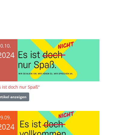
0.10.
2024
s ist doch nur Spaß"
rtikel anzeigen
9.09.
2024