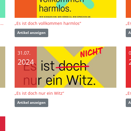
Workshop-Angebot: Komm ins Team der Jugendbotschafter:innen Doping-Prävention
„Es ist doch vollkommen harmlos"
„E
Artikel anzeigen
A
31.07.
0
2024
„Es ist doch nur ein Witz“
„E
Artikel anzeigen
A