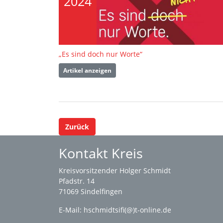
2024
„Es sind doch nur Worte“
Artikel anzeigen
Zurück
Kontakt Kreis
Kreisvorsitzender Holger Schmidt
Pfadstr. 14
71069 Sindelfingen
E-Mail: hschmidtsifi(@)t-online.de