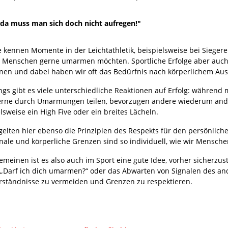
da muss man sich doch nicht aufregen!"
le kennen Momente in der Leichtathletik, beispielsweise bei Sieg
 Menschen gerne umarmen möchten. Sportliche Erfolge aber auch M
nen und dabei haben wir oft das Bedürfnis nach körperlichem Aus
ings gibt es viele unterschiedliche Reaktionen auf Erfolg: währen
erne durch Umarmungen teilen, bevorzugen andere wiederum ande
lsweise ein High Five oder ein breites Lächeln.
gelten hier ebenso die Prinzipien des Respekts für den persönl
nale und körperliche Grenzen sind so individuell, wie wir Mensche
emeinen ist es also auch im Sport eine gute Idee, vorher sicherzu
 „Darf ich dich umarmen?“ oder das Abwarten von Signalen des and
rständnisse zu vermeiden und Grenzen zu respektieren.