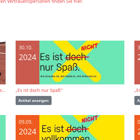
den Vertrauenspersonen finden Sie hier.
30.10.
3
2024
Erklärung zur Dokumentation des ZDF „Gold, Silber, Machtmissbrauch“
„Es ist doch nur Spaß"
„E
Artikel anzeigen
A
09.09.
0
2024