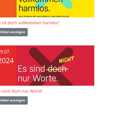
s ist doch vollkommen harmlos"
rtikel anzeigen
9.07.
2024
s sind doch nur Worte“
rtikel anzeigen