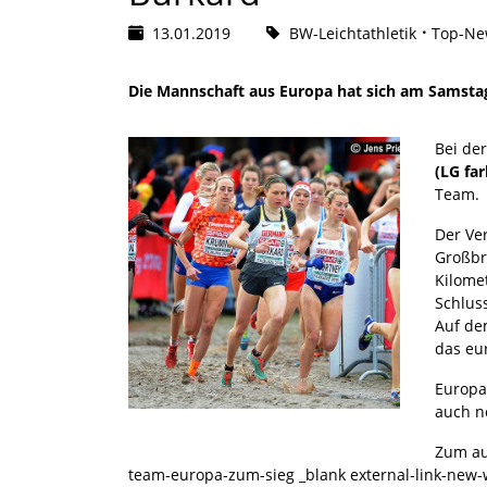
13.01.2019
BW-Leichtathletik
Top-New
Die Mannschaft aus Europa hat sich am Samsta
Bei de
(LG fa
Team.
Der Ve
Großbr
Kilomet
Schluss
Auf dem
das eu
Europa
auch n
Zum aus
team-europa-zum-sieg _blank external-link-new-w