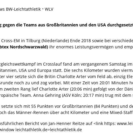
s BW-Leichtathletik
WLV
g gegen die Teams aus Großbritannien und den USA durchgesetzt
r Cross-EM in Tilburg (Niederlande) Ende 2018 sowie bei verschie
rbtex Nordschwarzwald)
ihr enormes Leistungsvermögen und empfa
rgleichswettkampf im Crosslauf fand am vergangenem Samstag im 
itannien, USA und Europa statt. Die sechs Kilometer wurden vierm
er vier setzte sich die Britin Charlotte Arter vom Feld ab, einzig E
runde noch zu und zog vorbei. Mit einer Zeit von 20:01 Minuten ho
 zweiten Rang lief Charlotte Arter (20:06 min) gefolgt von der Däni
ropäische Team. Anna Gehring (ASV Köln; 20:17 min) trug mit dem 
 setzte sich mit 55 Punkten vor Großbritannien (84 Punkten) und d
och das Männer-Rennen über acht Kilometer und eine Mixed-Staffe
führlichen Bericht von Jan-Henner Reitze auf <link https: www.lei
indow leichtathletik.de>leichtathletik.de