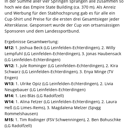
In der Summe aller vier Springen sprangen alle zusammen so
hoch wie das Empire State Building (ca. 370 m). Als Anreiz
und Werbung für den Stabhochsprung gab es für alle ein
Cup-Shirt und Preise für die ersten drei Gesamtsieger jeder
Altersklasse. Gesponsert wurde der Cup von ortsansässigen
Sponsoren und dem Landessportbund.
Ergebnisse Gesamtwertung:
M12:
1. Joshua Beck (LG Leinfelden-Echterdingen), 2. Willy
Lempfuhl (LG Leinfelden-Echterdingen), 3. Jonas Haubensack
(LG Leinfelden-Echterdingen)
W12:
1. Jule Rominger (LG Leinfelden-Echterdingen), 2. Kira
Schwarz (LG Leinfelden-Echterdingen), 3. Enya Minge (TV
Engen)
W13:
1. Ulrike Opiz (LG Leinfelden-Echterdingen), 2. Livia
Neugebauer (LG Leinfelden-Echterdingen)
M14:
1. Leo Bläs (LG Radolfzell)
W14:
1. Alina Fetzer (LG Leinfelden-Echterdingen), 2. Laura
Heß (LG Limes-Rems), 3. Magdalena Melzer (Spvgg
Rommelshausen)
M15:
1. Tim Rodinger (FSV Schwenningen), 2. Ben Bohuschke
(LG Radolfzell)