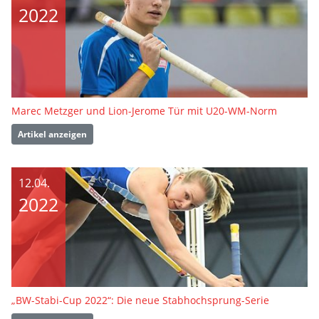
2022
Marec Metzger und Lion-Jerome Tür mit U20-WM-Norm
Artikel anzeigen
12.04.
2022
„BW-Stabi-Cup 2022“: Die neue Stabhochsprung-Serie