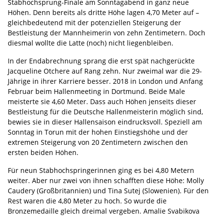
Stabhochsprung-Finale am Sonntagabend in ganz neue
Höhen. Denn bereits als dritte Höhe lagen 4,70 Meter auf –
gleichbedeutend mit der potenziellen Steigerung der
Bestleistung der Mannheimerin von zehn Zentimetern. Doch
diesmal wollte die Latte (noch) nicht liegenbleiben.
In der Endabrechnung sprang die erst spät nachgerückte
Jacqueline Otchere auf Rang zehn. Nur zweimal war die 29-
Jährige in ihrer Karriere besser. 2018 in London und Anfang
Februar beim Hallenmeeting in Dortmund. Beide Male
meisterte sie 4,60 Meter. Dass auch Höhen jenseits dieser
Bestleistung für die Deutsche Hallenmeisterin möglich sind,
bewies sie in dieser Hallensaison eindrucksvoll. Speziell am
Sonntag in Torun mit der hohen Einstiegshöhe und der
extremen Steigerung von 20 Zentimetern zwischen den
ersten beiden Höhen.
Für neun Stabhochspringerinnen ging es bei 4,80 Metern
weiter. Aber nur zwei von ihnen schafften diese Höhe: Molly
Caudery (Großbritannien) und Tina Sutej (Slowenien). Für den
Rest waren die 4,80 Meter zu hoch. So wurde die
Bronzemedaille gleich dreimal vergeben. Amalie Svabikova