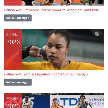
Hallen-WM: Stepanov und Skupin-Alfa knapp an Halbfinale vorbei
Artikel anzeigen
20.03.
2026
Hallen-WM: Yemisi Ogunleye mit 19,46m auf Rang 5
Artikel anzeigen
20.03.
2026