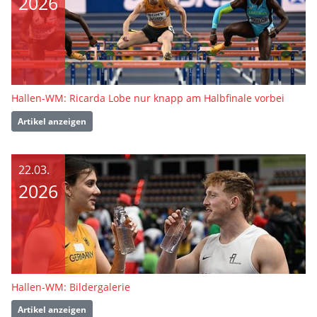
2026
Hallen-WM: Ricarda Lobe nur knapp am Halbfinale vorbei
Artikel anzeigen
22.03.
2026
Hallen-WM: Bildergalerie
Artikel anzeigen