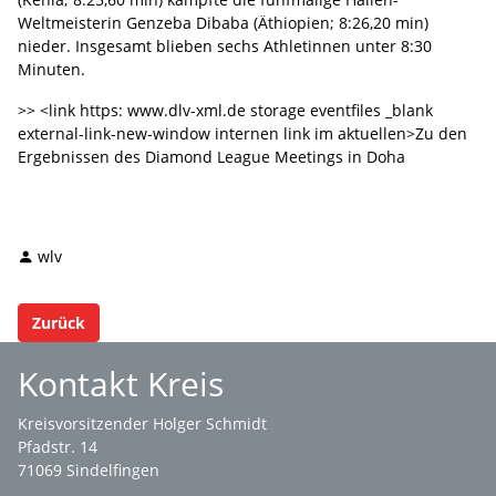
Weltmeisterin Genzeba Dibaba (Äthiopien; 8:26,20 min)
nieder. Insgesamt blieben sechs Athletinnen unter 8:30
Minuten.
>> <link https: www.dlv-xml.de storage eventfiles _blank
external-link-new-window internen link im aktuellen>Zu den
Ergebnissen des Diamond League Meetings in Doha
wlv
Zurück
Kontakt Kreis
Kreisvorsitzender Holger Schmidt
Pfadstr. 14
71069 Sindelfingen