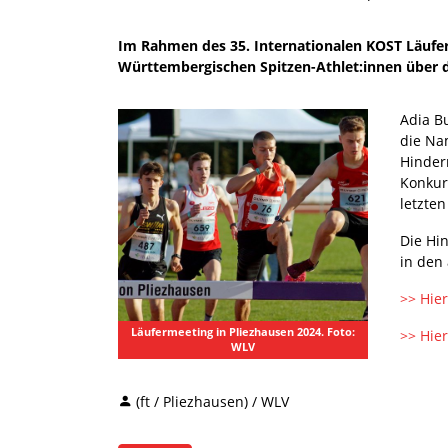
Im Rahmen des 35. Internationalen KOST Läufe
Württembergischen Spitzen-Athlet:innen über d
Adia B
die Na
Hindern
Konkur
letzten
Die Hi
in den
>> Hie
Läufermeeting in Pliezhausen 2024. Foto:
>> Hie
WLV
(ft / Pliezhausen) / WLV