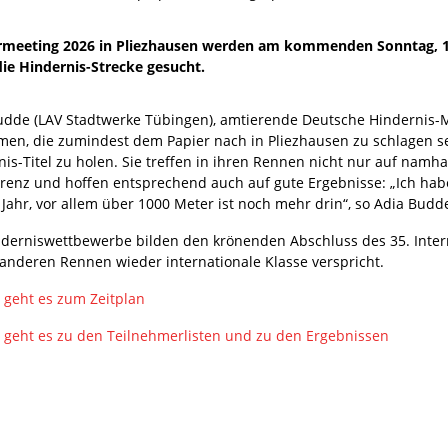
rmeeting 2026 in Pliezhausen werden am kommenden Sonntag, 17
ie Hindernis-Strecke gesucht.
udde (LAV Stadtwerke Tübingen), amtierende Deutsche Hindernis-Me
men, die zumindest dem Papier nach in Pliezhausen zu schlagen
is-Titel zu holen. Sie treffen in ihren Rennen nicht nur auf namha
renz und hoffen entsprechend auch auf gute Ergebnisse: „Ich hab
 Jahr, vor allem über 1000 Meter ist noch mehr drin“, so Adia Budd
nderniswettbewerbe bilden den krönenden Abschluss des 35. Inter
 anderen Rennen wieder internationale Klasse verspricht.
r geht es zum Zeitplan
r geht es zu den Teilnehmerlisten und zu den Ergebnissen