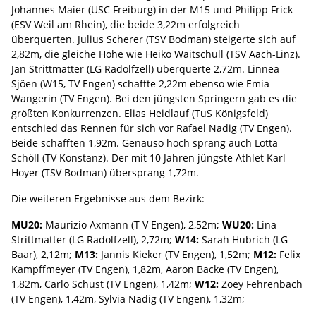
Johannes Maier (USC Freiburg) in der M15 und Philipp Frick
(ESV Weil am Rhein), die beide 3,22m erfolgreich
überquerten. Julius Scherer (TSV Bodman) steigerte sich auf
2,82m, die gleiche Höhe wie Heiko Waitschull (TSV Aach-Linz).
Jan Strittmatter (LG Radolfzell) überquerte 2,72m. Linnea
Sjöen (W15, TV Engen) schaffte 2,22m ebenso wie Emia
Wangerin (TV Engen). Bei den jüngsten Springern gab es die
größten Konkurrenzen. Elias Heidlauf (TuS Königsfeld)
entschied das Rennen für sich vor Rafael Nadig (TV Engen).
Beide schafften 1,92m. Genauso hoch sprang auch Lotta
Schöll (TV Konstanz). Der mit 10 Jahren jüngste Athlet Karl
Hoyer (TSV Bodman) übersprang 1,72m.
Die weiteren Ergebnisse aus dem Bezirk:
MU20:
Maurizio Axmann (T V Engen), 2,52m;
WU20:
Lina
Strittmatter (LG Radolfzell), 2,72m;
W14:
Sarah Hubrich (LG
Baar), 2,12m;
M13:
Jannis Kieker (TV Engen), 1,52m;
M12:
Felix
Kampffmeyer (TV Engen), 1,82m, Aaron Backe (TV Engen),
1,82m, Carlo Schust (TV Engen), 1,42m;
W12:
Zoey Fehrenbach
(TV Engen), 1,42m, Sylvia Nadig (TV Engen), 1,32m;