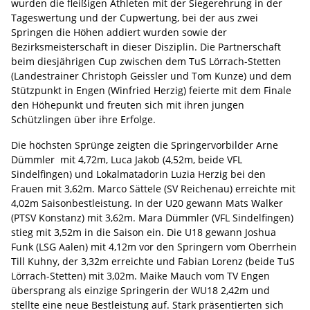
wurden die fleißigen Athleten mit der Siegerehrung in der
Tageswertung und der Cupwertung, bei der aus zwei
Springen die Höhen addiert wurden sowie der
Bezirksmeisterschaft in dieser Disziplin. Die Partnerschaft
beim diesjährigen Cup zwischen dem TuS Lörrach-Stetten
(Landestrainer Christoph Geissler und Tom Kunze) und dem
Stützpunkt in Engen (Winfried Herzig) feierte mit dem Finale
den Höhepunkt und freuten sich mit ihren jungen
Schützlingen über ihre Erfolge.
Die höchsten Sprünge zeigten die Springervorbilder Arne
Dümmler mit 4,72m, Luca Jakob (4,52m, beide VFL
Sindelfingen) und Lokalmatadorin Luzia Herzig bei den
Frauen mit 3,62m. Marco Sättele (SV Reichenau) erreichte mit
4,02m Saisonbestleistung. In der U20 gewann Mats Walker
(PTSV Konstanz) mit 3,62m. Mara Dümmler (VFL Sindelfingen)
stieg mit 3,52m in die Saison ein. Die U18 gewann Joshua
Funk (LSG Aalen) mit 4,12m vor den Springern vom Oberrhein
Till Kuhny, der 3,32m erreichte und Fabian Lorenz (beide TuS
Lörrach-Stetten) mit 3,02m. Maike Mauch vom TV Engen
übersprang als einzige Springerin der WU18 2,42m und
stellte eine neue Bestleistung auf. Stark präsentierten sich