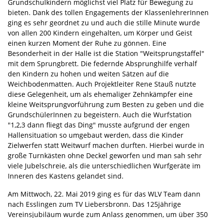
Grundschulkindern möglichst viel Platz für Bewegung zu
bieten. Dank des tollen Engagements der KlassenlehrerInnen
ging es sehr geordnet zu und auch die stille Minute wurde
von allen 200 Kindern eingehalten, um Körper und Geist
einen kurzen Moment der Ruhe zu gönnen. Eine
Besonderheit in der Halle ist die Station "Weitsprungstaffel"
mit dem Sprungbrett. Die federnde Absprunghilfe verhalf
den Kindern zu hohen und weiten Sätzen auf die
Weichbodenmatten. Auch Projektleiter Rene Stauß nutzte
diese Gelegenheit, um als ehemaliger Zehnkämpfer eine
kleine Weitsprungvorführung zum Besten zu geben und die
GrundschülerInnen zu begeistern. Auch die Wurfstation
"1,2,3 dann fliegt das Ding" musste aufgrund der engen
Hallensituation so umgebaut werden, dass die Kinder
Zielwerfen statt Weitwurf machen durften. Hierbei wurde in
große Turnkästen ohne Deckel geworfen und man sah sehr
viele Jubelschreie, als die unterschiedlichen Wurfgeräte im
Inneren des Kastens gelandet sind.
Am Mittwoch, 22. Mai 2019 ging es für das WLV Team dann
nach Esslingen zum TV Liebersbronn. Das 125jährige
Vereinsjubiläum wurde zum Anlass genommen, um über 350