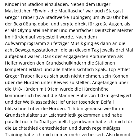
Kinder ins Stadion einzuladen. Neben dem Bürger-
Maskottchen "Erwin - die Maultasche" war auch Stargast
Gregor Traber (LAV Stadtwerke Tübingen) um 09:00 Uhr bei
der Begrüßung dabei und sorgte direkt für große Augen, als
er als Olympiateilnehmer und mehrfacher Deutscher Meister
im Hürdenlauf vorgestellt wurde. Nach dem
Aufwärmprogramm zu fetziger Musik ging es dann an die
acht Bewegungsstationen, die an diesem Tag jeweils drei Mal
aufgebaut waren. Dank der engagierten Abiturienten als
Helfer wurden den Grundschulkindern die Stationen
kompetent erklärt und alle hatten sichtlich Spaß. Top-Athlet
Gregor Traber lies es sich auch nicht nehmen, sein Können
über die Hürden unter Beweis zu stellen. Angefangen über
die U18-Hürden mit 91cm wurde die Hürdenhöhe
kontinuierlich bis auf die Männer-Höhe von 1,07m gesteigert
und der Weltklasseathlet lief unter tosendem Beifall
blitzschnell über die Hürden. "Ich bin genauso wie Ihr im
Grundschulalter zur Leichtathletik gekommen und habe
parallel noch Fußball gespielt. Irgendwann habe ich mich für
die Leichtathletik entschieden und durch regelmäßiges
Training habe ich mich immer mehr verbessert. Also kommt