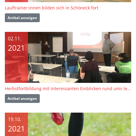
Lauftrainer:innen bilden sich in Schöneck fort
Artikel anzeigen
02.11.
2021
Herbstfortbildung mit interessanten Einblicken rund ums leistungssportliche Laufen
Artikel anzeigen
19.10.
2021