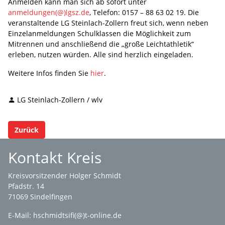
Anmelden kann man sich ab sofort unter
anmeldungen(@)lgsz.de
, Telefon: 0157 – 88 63 02 19. Die
veranstaltende LG Steinlach-Zollern freut sich, wenn neben
Einzelanmeldungen Schulklassen die Möglichkeit zum
Mitrennen und anschließend die „große Leichtathletik“
erleben, nutzen würden. Alle sind herzlich eingeladen.
Weitere Infos finden Sie
hier
.
LG Steinlach-Zollern / wlv
Zurück
Kontakt Kreis
Kreisvorsitzender Holger Schmidt
Pfadstr. 14
71069 Sindelfingen
E-Mail: hschmidtsifi(@)t-online.de