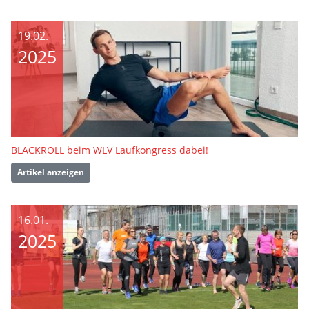
19.02.
2025
BLACKROLL beim WLV Laufkongress dabei!
Artikel anzeigen
16.01.
2025