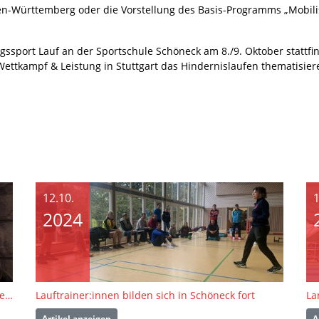
n-Württemberg oder die Vorstellung des Basis-Programms „Mobilis
ssport Lauf an der Sportschule Schöneck am 8./9. Oktober stattf
Wettkampf & Leistung in Stuttgart das Hindernislaufen thematisie
12.10.
1
2024
Lauffortbildung an der Landessportschule Schöneck
Lauftrainer:innen bilden sich in Schöneck fort
Artikel anzeigen
A