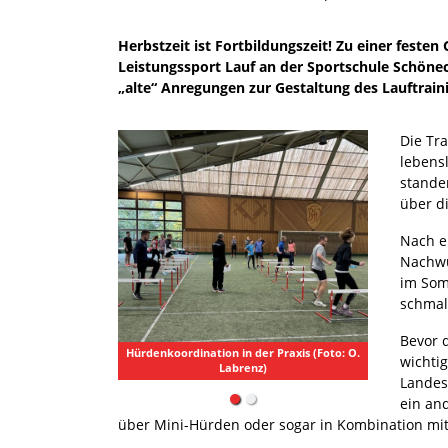
Herbstzeit ist Fortbildungszeit! Zu einer feste
Leistungssport Lauf an der Sportschule Schönec
„alte“ Anregungen zur Gestaltung des Lauftrain
Die Tra
lebensl
standen
über d
Nach e
Nachwu
im Som
schmal
Bevor 
Hürdenkoordination in der Praxis (Foto: O.
wichti
Labrenz)
Landes
ein an
über Mini-Hürden oder sogar in Kombination mit