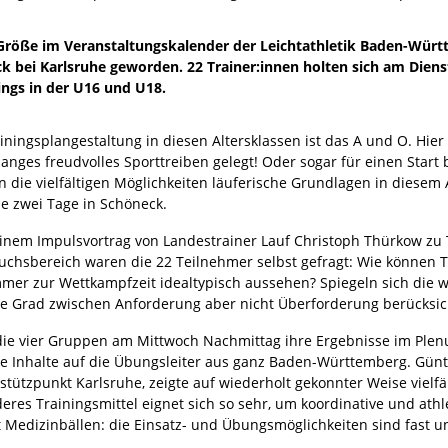
n Größe im Veranstaltungskalender der Leichtathletik Baden-Württ
k bei Karlsruhe geworden. 22 Trainer:innen holten sich am Dien
ings in der U16 und U18.
iningsplangestaltung in diesen Altersklassen ist das A und O. Hier
anges freudvolles Sporttreiben gelegt! Oder sogar für einen Start 
 die vielfältigen Möglichkeiten läuferische Grundlagen in diesem 
ie zwei Tage in Schöneck.
inem Impulsvortrag von Landestrainer Lauf Christoph Thürkow zu 
chsbereich waren die 22 Teilnehmer selbst gefragt: Wie können Tr
mer zur Wettkampfzeit idealtypisch aussehen? Spiegeln sich die 
e Grad zwischen Anforderung aber nicht Überforderung berücksic
die vier Gruppen am Mittwoch Nachmittag ihre Ergebnisse im Plen
ge Inhalte auf die Übungsleiter aus ganz Baden-Württemberg. Günt
stützpunkt Karlsruhe, zeigte auf wiederholt gekonnter Weise vielf
deres Trainingsmittel eignet sich so sehr, um koordinative und ath
 Medizinbällen: die Einsatz- und Übungsmöglichkeiten sind fast u