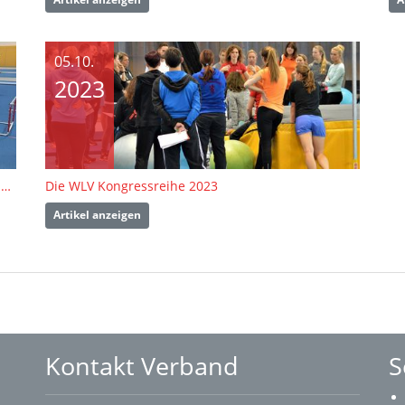
05.10.
2023
Winterliche Bedingungen beim Tageslehrgang Lauf des LK2
Die WLV Kongressreihe 2023
Artikel anzeigen
Kontakt Verband
S