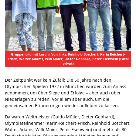
Gruppenbild mit Lurchi. Von links: Reinhold Boschert, Karin Reichert-
Frisch, Walter Adams, Willi Maier, Dieter Gebhard, Peter Esenwein (Foto:
privat)
Der Zeitpunkt war kein Zufall: Die 50 Jahre nach den
Olympischen Spielen 1972 in München wurden zum Anlass
genommen, um über Siege und Erfolge – aber auch über
Niederlagen zu reden. Vor allem aber auch, um die
gemeinsamen Erinnerungen wieder aufleben zu lassen.
Da waren Weltmeister (Guido Müller, Dieter Gebhard),
Olympiateilnehmer (Karin-Reichert-Frisch, Reinhold Boschert,
Walter Adams, Willi Maier, Peter Esenwein) und mehr als 30
Deutsche Meister. Die anwesenden Athleten kamen auf