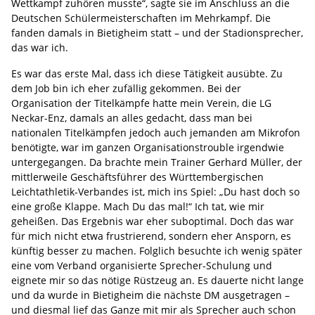
Wettkampf zuhören musste“, sagte sie im Anschluss an die
Deutschen Schülermeisterschaften im Mehrkampf. Die
fanden damals in Bietigheim statt – und der Stadionsprecher,
das war ich.
Es war das erste Mal, dass ich diese Tätigkeit ausübte. Zu
dem Job bin ich eher zufällig gekommen. Bei der
Organisation der Titelkämpfe hatte mein Verein, die LG
Neckar-Enz, damals an alles gedacht, dass man bei
nationalen Titelkämpfen jedoch auch jemanden am Mikrofon
benötigte, war im ganzen Organisationstrouble irgendwie
untergegangen. Da brachte mein Trainer Gerhard Müller, der
mittlerweile Geschäftsführer des Württembergischen
Leichtathletik-Verbandes ist, mich ins Spiel: „Du hast doch so
eine große Klappe. Mach Du das mal!“ Ich tat, wie mir
geheißen. Das Ergebnis war eher suboptimal. Doch das war
für mich nicht etwa frustrierend, sondern eher Ansporn, es
künftig besser zu machen. Folglich besuchte ich wenig später
eine vom Verband organisierte Sprecher-Schulung und
eignete mir so das nötige Rüstzeug an. Es dauerte nicht lange
und da wurde in Bietigheim die nächste DM ausgetragen –
und diesmal lief das Ganze mit mir als Sprecher auch schon