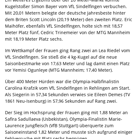
Kugelstoßer Simon Bayer vom VfL Sindelfingen verbuchen.
Mit 20,01 Metern belegte der deutsche Jahresbeste hinter
dem Briten Scott Lincoln (20,19 Meter) den zweiten Platz. Eric
Maihöfer, ebenfalls VfL Sindelfingen, holte sich mit 18,57
Meter Platz fünf, Cedric Trinemeier von der MTG Mannheim
mit 18,19 Meter Platz sechs.
Im Wettkampf der Frauen ging Rang zwei an Lea Riedel vom
VfL Sindelfingen. Sie stieß die 4 kg-Kugel auf die neue
Saisonbestmarke von 17,63 Meter und lag damit einen Platz
vor Yemisi Ogunleye (MTG Mannheim; 17,40 Meter).
Über 400 Meter Hürden war die Olympia-Halbfinalistin
Carolina Krafzik vom VfL Sindelfingen in Rehlingen am Start.
Als Siegerin in 57,34 Sekunden verwies sie Eileen Demes (TV
1861 Neu-Isenburg) in 57,96 Sekunden auf Rang zwei.
Der Sieg im Hochsprung der Frauen ging mit 1,88 Meter an
Safira Sadullaeva (Usbekistan), Olympia-Finalistin Marie-
Laurence Jungfleisch (VfB Stuttgart) überquerte zum
Saisoneinstand 1,82 Meter und musste sich aufgrund einiger
Fehlversuche mit Platz sechs begnügen.