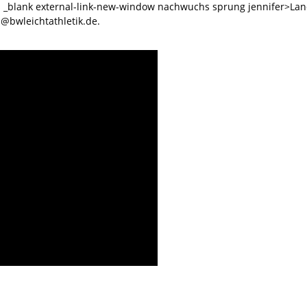
s _blank external-link-new-window nachwuchs sprung jennifer>La
@bwleichtathletik.de.