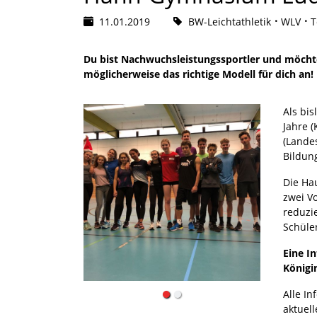
11.01.2019
BW-Leichtathletik
WLV
T
Du bist Nachwuchsleistungssportler und möcht
möglicherweise das richtige Modell für dich an!
Als bi
Jahre (
(Lande
Bildung
Die Ha
zwei V
reduzi
Schüle
Eine I
Königi
Alle In
aktuel