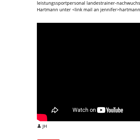
leistungssportpersonal landestrainer-nachwuch
Hartmann unter <link mail an jennifer>hartmann
JH