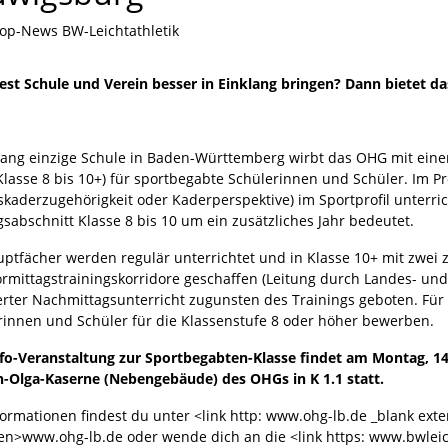
op-News BW-Leichtathletik
est Schule und Verein besser in Einklang bringen? Dann bietet
slang einzige Schule in Baden-Württemberg wirbt das OHG mit einer 
Klasse 8 bis 10+) für sportbegabte Schülerinnen und Schüler. Im P
skaderzugehörigkeit oder Kaderperspektive) im Sportprofil unterr
sabschnitt Klasse 8 bis 10 um ein zusätzliches Jahr bedeutet.
uptfächer werden regulär unterrichtet und in Klasse 10+ mit zwei 
ormittagstrainingskorridore geschaffen (Leitung durch Landes- und
erter Nachmittagsunterricht zugunsten des Trainings geboten. Für
rinnen und Schüler für die Klassenstufe 8 oder höher bewerben.
nfo-Veranstaltung zur Sportbegabten-Klasse findet am Montag, 14
n-Olga-Kaserne (Nebengebäude) des OHGs in K 1.1 statt.
formationen findest du unter <link http: www.ohg-lb.de _blank ext
len>www.ohg-lb.de oder wende dich an die <link https: www.bwleic