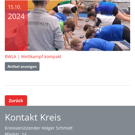
15.10.
2024
BWLA | Wettkampf kompakt
Artikel anzeigen
Zurück
Kontakt Kreis
Kreisvorsitzender Holger Schmidt
Pfadstr. 14