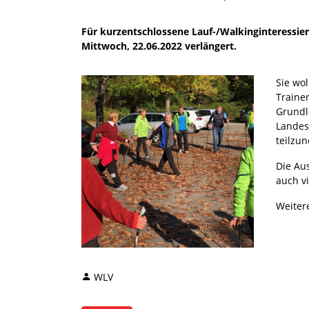
Für kurzentschlossene Lauf-/Walkinginteressie
Mittwoch, 22.06.2022 verlängert.
Sie wo
Traine
Grundle
Landes
teilzu
Die Au
auch v
Weiter
WLV