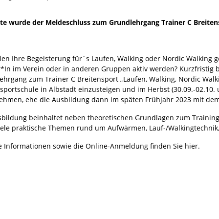
rte wurde der Meldeschluss zum Grundlehrgang Trainer C Breitens
llen Ihre Begeisterung für`s Laufen, Walking oder Nordic Walking
r*In im Verein oder in anderen Gruppen aktiv werden? Kurzfristig 
hrgang zum Trainer C Breitensport „Laufen, Walking, Nordic Walkin
sportschule in Albstadt einzusteigen und im Herbst (30.09.-02.10
nehmen, ehe die Ausbildung dann im späten Frühjahr 2023 mit de
sbildung beinhaltet neben theoretischen Grundlagen zum Trainin
iele praktische Themen rund um Aufwärmen, Lauf-/Walkingtechnik, 
e Informationen sowie die Online-Anmeldung finden Sie hier.