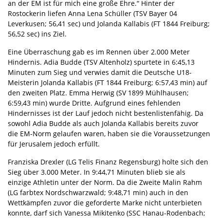
an der EM ist für mich eine große Ehre.“ Hinter der
Rostockerin liefen Anna Lena Schüller (TSV Bayer 04
Leverkusen; 56,41 sec) und Jolanda Kallabis (FT 1844 Freiburg;
56,52 sec) ins Ziel.
Eine Überraschung gab es im Rennen über 2.000 Meter
Hindernis. Adia Budde (TSV Altenholz) spurtete in 6:45,13
Minuten zum Sieg und verwies damit die Deutsche U18-
Meisterin Jolanda Kallabis (FT 1844 Freiburg; 6:57,43 min) auf
den zweiten Platz. Emma Herwig (SV 1899 Mühlhausen;
6:59,43 min) wurde Dritte. Aufgrund eines fehlenden
Hindernisses ist der Lauf jedoch nicht bestenlistenfähig. Da
sowohl Adia Budde als auch Jolanda Kallabis bereits zuvor
die EM-Norm gelaufen waren, haben sie die Voraussetzungen
für Jerusalem jedoch erfüllt.
Franziska Drexler (LG Telis Finanz Regensburg) holte sich den
Sieg über 3.000 Meter. In 9:44,71 Minuten blieb sie als
einzige Athletin unter der Norm. Da die Zweite Malin Rahm
(LG farbtex Nordschwarzwald; 9:48,71 min) auch in den
Wettkämpfen zuvor die geforderte Marke nicht unterbieten
konnte, darf sich Vanessa Mikitenko (SSC Hanau-Rodenbach;