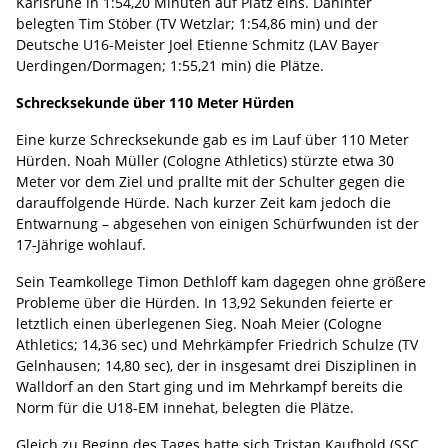
Karlsruhe in 1:54,20 Minuten auf Platz eins. Dahinter
belegten Tim Stöber (TV Wetzlar; 1:54,86 min) und der
Deutsche U16-Meister Joel Etienne Schmitz (LAV Bayer
Uerdingen/Dormagen; 1:55,21 min) die Plätze.
Schrecksekunde über 110 Meter Hürden
Eine kurze Schrecksekunde gab es im Lauf über 110 Meter
Hürden. Noah Müller (Cologne Athletics) stürzte etwa 30
Meter vor dem Ziel und prallte mit der Schulter gegen die
darauffolgende Hürde. Nach kurzer Zeit kam jedoch die
Entwarnung – abgesehen von einigen Schürfwunden ist der
17-Jährige wohlauf.
Sein Teamkollege Timon Dethloff kam dagegen ohne größere
Probleme über die Hürden. In 13,92 Sekunden feierte er
letztlich einen überlegenen Sieg. Noah Meier (Cologne
Athletics; 14,36 sec) und Mehrkämpfer Friedrich Schulze (TV
Gelnhausen; 14,80 sec), der in insgesamt drei Disziplinen in
Walldorf an den Start ging und im Mehrkampf bereits die
Norm für die U18-EM innehat, belegten die Plätze.
Gleich zu Beginn des Tages hatte sich Tristan Kaufhold (SSC