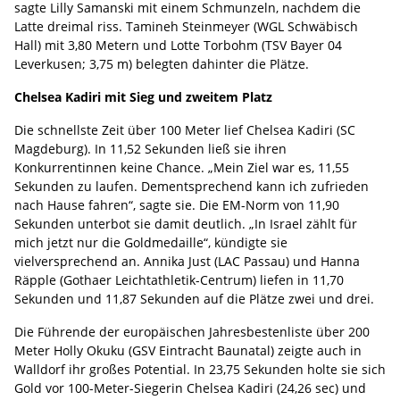
sagte Lilly Samanski mit einem Schmunzeln, nachdem die
Latte dreimal riss. Tamineh Steinmeyer (WGL Schwäbisch
Hall) mit 3,80 Metern und Lotte Torbohm (TSV Bayer 04
Leverkusen; 3,75 m) belegten dahinter die Plätze.
Chelsea Kadiri mit Sieg und zweitem Platz
Die schnellste Zeit über 100 Meter lief Chelsea Kadiri (SC
Magdeburg). In 11,52 Sekunden ließ sie ihren
Konkurrentinnen keine Chance. „Mein Ziel war es, 11,55
Sekunden zu laufen. Dementsprechend kann ich zufrieden
nach Hause fahren“, sagte sie. Die EM-Norm von 11,90
Sekunden unterbot sie damit deutlich. „In Israel zählt für
mich jetzt nur die Goldmedaille“, kündigte sie
vielversprechend an. Annika Just (LAC Passau) und Hanna
Räpple (Gothaer Leichtathletik-Centrum) liefen in 11,70
Sekunden und 11,87 Sekunden auf die Plätze zwei und drei.
Die Führende der europäischen Jahresbestenliste über 200
Meter Holly Okuku (GSV Eintracht Baunatal) zeigte auch in
Walldorf ihr großes Potential. In 23,75 Sekunden holte sie sich
Gold vor 100-Meter-Siegerin Chelsea Kadiri (24,26 sec) und