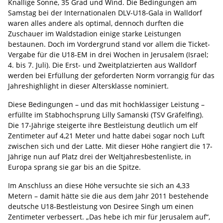
Knallige Sonne, 35 Grad und Wind. Die Bedingungen am
Samstag bei der Internationalen DLV-U18-Gala in Walldorf
waren alles andere als optimal, dennoch durften die
Zuschauer im Waldstadion einige starke Leistungen
bestaunen. Doch im Vordergrund stand vor allem die Ticket-
Vergabe für die U18-EM in drei Wochen in Jerusalem (Israel;
4. bis 7. Juli). Die Erst- und Zweitplatzierten aus Walldorf
werden bei Erfüllung der geforderten Norm vorrangig für das
Jahreshighlight in dieser Altersklasse nominiert.
Diese Bedingungen – und das mit hochklassiger Leistung –
erfüllte im Stabhochsprung Lilly Samanski (TSV Gräfelfing).
Die 17-Jährige steigerte ihre Bestleistung deutlich um elf
Zentimeter auf 4,21 Meter und hatte dabei sogar noch Luft
zwischen sich und der Latte. Mit dieser Höhe rangiert die 17-
Jährige nun auf Platz drei der Weltjahresbestenliste, in
Europa sprang sie gar bis an die Spitze.
Im Anschluss an diese Höhe versuchte sie sich an 4,33
Metern – damit hätte sie die aus dem Jahr 2011 bestehende
deutsche U18-Bestleistung von Desiree Singh um einen
Zentimeter verbessert. „Das hebe ich mir für Jerusalem auf“,