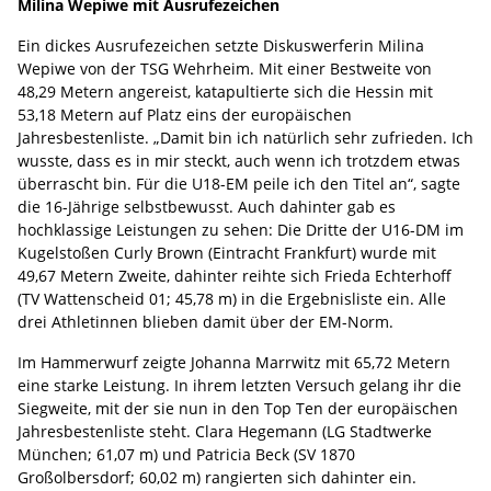
Milina Wepiwe mit Ausrufezeichen
Ein dickes Ausrufezeichen setzte Diskuswerferin Milina
Wepiwe von der TSG Wehrheim. Mit einer Bestweite von
48,29 Metern angereist, katapultierte sich die Hessin mit
53,18 Metern auf Platz eins der europäischen
Jahresbestenliste. „Damit bin ich natürlich sehr zufrieden. Ich
wusste, dass es in mir steckt, auch wenn ich trotzdem etwas
überrascht bin. Für die U18-EM peile ich den Titel an“, sagte
die 16-Jährige selbstbewusst. Auch dahinter gab es
hochklassige Leistungen zu sehen: Die Dritte der U16-DM im
Kugelstoßen Curly Brown (Eintracht Frankfurt) wurde mit
49,67 Metern Zweite, dahinter reihte sich Frieda Echterhoff
(TV Wattenscheid 01; 45,78 m) in die Ergebnisliste ein. Alle
drei Athletinnen blieben damit über der EM-Norm.
Im Hammerwurf zeigte Johanna Marrwitz mit 65,72 Metern
eine starke Leistung. In ihrem letzten Versuch gelang ihr die
Siegweite, mit der sie nun in den Top Ten der europäischen
Jahresbestenliste steht. Clara Hegemann (LG Stadtwerke
München; 61,07 m) und Patricia Beck (SV 1870
Großolbersdorf; 60,02 m) rangierten sich dahinter ein.