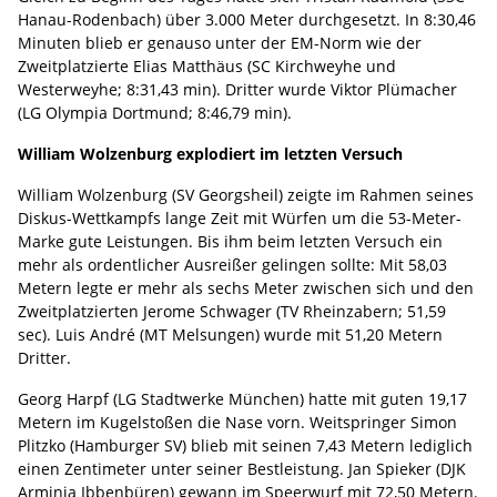
Hanau-Rodenbach) über 3.000 Meter durchgesetzt. In 8:30,46
Minuten blieb er genauso unter der EM-Norm wie der
Zweitplatzierte Elias Matthäus (SC Kirchweyhe und
Westerweyhe; 8:31,43 min). Dritter wurde Viktor Plümacher
(LG Olympia Dortmund; 8:46,79 min).
William Wolzenburg explodiert im letzten Versuch
William Wolzenburg (SV Georgsheil) zeigte im Rahmen seines
Diskus-Wettkampfs lange Zeit mit Würfen um die 53-Meter-
Marke gute Leistungen. Bis ihm beim letzten Versuch ein
mehr als ordentlicher Ausreißer gelingen sollte: Mit 58,03
Metern legte er mehr als sechs Meter zwischen sich und den
Zweitplatzierten Jerome Schwager (TV Rheinzabern; 51,59
sec). Luis André (MT Melsungen) wurde mit 51,20 Metern
Dritter.
Georg Harpf (LG Stadtwerke München) hatte mit guten 19,17
Metern im Kugelstoßen die Nase vorn. Weitspringer Simon
Plitzko (Hamburger SV) blieb mit seinen 7,43 Metern lediglich
einen Zentimeter unter seiner Bestleistung. Jan Spieker (DJK
Arminia Ibbenbüren) gewann im Speerwurf mit 72,50 Metern.