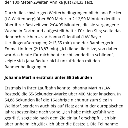
der 100-Meter-Zweiten Annika Just (24,33 sec).
Durch die schwierigen Wetterbedingungen blieb Jana Becker
(LG Wettenberg) über 800 Meter in 2:12,59 Minuten deutlich
über ihrer Bestzeit von 2:04,95 Minuten, die sie vergangene
Woche in Dortmund aufgestellt hatte. Für den Sieg sollte das
dennoch reichen – vor Hanna Odenthal (LAV Bayer
Uerdingen/Dormagen; 2:13,55 min) und der Bambergerin
Emma Lindner (2:13,87 min). „Ich liebe die Hitze, von daher
war das heute für mich heute nicht sonderlich schlimm“,
zeigte sich Jana Becker nicht unzufrieden mit den
Rahmenbedingungen.
Johanna Martin erstmals unter 55 Sekunden
Erstmals in ihrer Laufbahn konnte Johanna Martin (LAV
Rostock) die 55-Sekunden-Marke über 400 Meter knacken. In
54,88 Sekunden lief die 16-Jährige nicht nur zum Sieg in
Walldorf, sondern auch bis auf Platz acht in der europäischen
Jahresbestenliste nach vorne. „Ich habe mich gefühlt wie
gegrillt“, sagte sie nach dem Zieleinlauf erschöpft. „Ich bin
aber unheimlich glücklich über die Bestzeit. Die Teilnahme