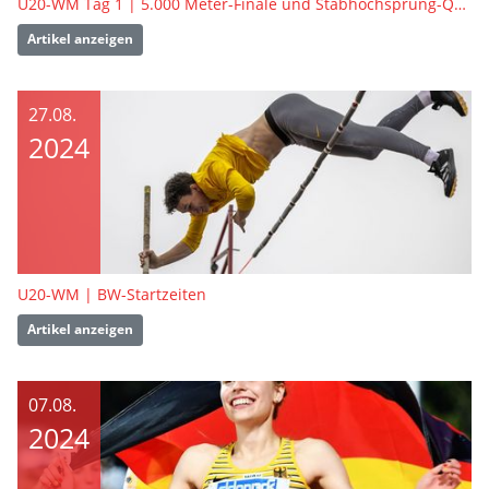
U20-WM Tag 1 | 5.000 Meter-Finale und Stabhochsprung-Quali
Artikel anzeigen
27.08.
2024
U20-WM | BW-Startzeiten
Artikel anzeigen
07.08.
2024