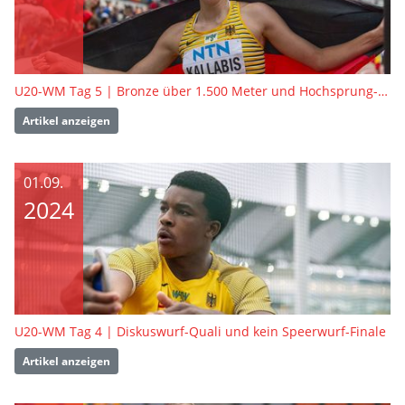
U20-WM Tag 5 | Bronze über 1.500 Meter und Hochsprung-Achte
Artikel anzeigen
01.09.
2024
U20-WM Tag 4 | Diskuswurf-Quali und kein Speerwurf-Finale
Artikel anzeigen