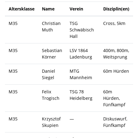
Altersklasse
Name
Verein
Disziplin(en)
M35
Christian
TSG
Cross, 5km
Muth
Schwäbisch
Hall
M35
Sebastian
LSV 1864
400m, 800m,
Körner
Ladenburg
Weitsprung
M35
Daniel
MTG
60m Hürden
Siegel
Mannheim
M35
Felix
TSG 78
60m
Trogisch
Heidelberg
Hürden,
Fünfkampf
M35
Krzysztof
—
Diskuswurf,
Skupien
Fünfkampf