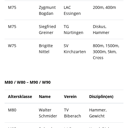
M75
Zygmunt
LAC
200m, 400m
Bogdan
Essingen
M75
Siegfried
TG
Diskus,
Greiner
Nürtingen
Hammer
W75
Brigitte
SV
800m, 1500m,
Nittel
Kirchzarten
3000m, 5km,
Cross
M80 / W80 – M90 / W90
Altersklasse
Name
Verein
Disziplin(en)
M80
Walter
TV
Hammer,
Schmider
Biberach
Gewicht