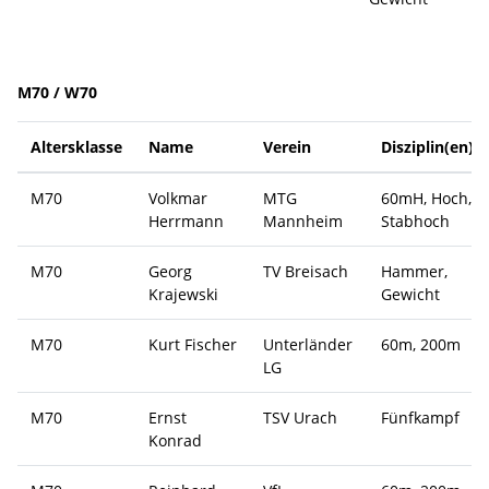
M70 / W70
Altersklasse
Name
Verein
Disziplin(en)
M70
Volkmar
MTG
60mH, Hoch,
Herrmann
Mannheim
Stabhoch
M70
Georg
TV Breisach
Hammer,
Krajewski
Gewicht
M70
Kurt Fischer
Unterländer
60m, 200m
LG
M70
Ernst
TSV Urach
Fünfkampf
Konrad