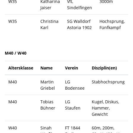
W35
Katharina
VfL
3000m
Jaiser
Sindelfingen
W35
Christina
SG Walldorf
Hochsprung,
Karl
Astoria 1902
Fünfkampf
M40 / W40
Altersklasse
Name
Verein
Disziplin(en)
M40
Martin
LG
Stabhochsprung
Griebel
Bodensee
M40
Tobias
LG
Kugel, Diskus,
Bühner
Staufen
Hammer,
Gewicht
W40
Sinah
FT 1844
60m, 200m,