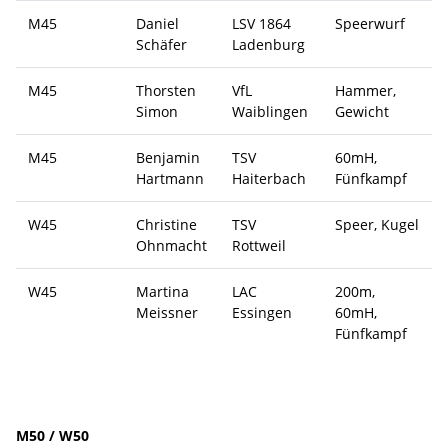
M45
Daniel
LSV 1864
Speerwurf
Schäfer
Ladenburg
M45
Thorsten
VfL
Hammer,
Simon
Waiblingen
Gewicht
M45
Benjamin
TSV
60mH,
Hartmann
Haiterbach
Fünfkampf
W45
Christine
TSV
Speer, Kugel
Ohnmacht
Rottweil
W45
Martina
LAC
200m,
Meissner
Essingen
60mH,
Fünfkampf
M50 / W50