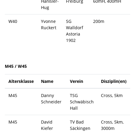
Hänßler-
Freiburg
60mH, 400mH
Hug
W40
Yvonne
SG
200m
Ruckert
Walldorf
Astoria
1902
M45 / W45
Altersklasse
Name
Verein
Disziplin(en)
M45
Danny
TSG
Cross, 5km
Schneider
Schwäbisch
Hall
M45
David
TV Bad
Cross, 5km,
Kiefer
Säckingen
3000m