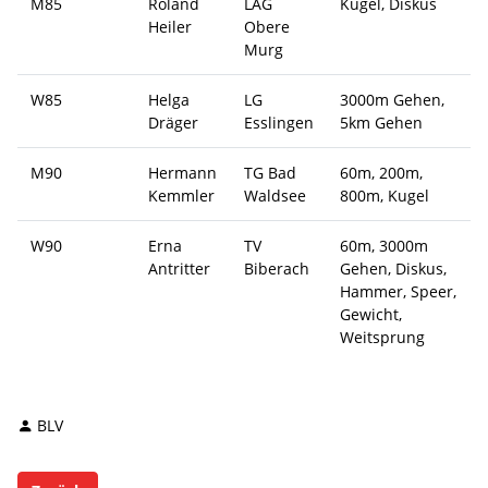
M85
Roland
LAG
Kugel, Diskus
Heiler
Obere
Murg
W85
Helga
LG
3000m Gehen,
Dräger
Esslingen
5km Gehen
M90
Hermann
TG Bad
60m, 200m,
Kemmler
Waldsee
800m, Kugel
W90
Erna
TV
60m, 3000m
Antritter
Biberach
Gehen, Diskus,
Hammer, Speer,
Gewicht,
Weitsprung
BLV