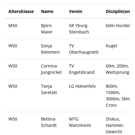
Altersklasse
Name
Verein
Disziplin(en)
M50
Björn
SR Yburg
60m Hürden
Maier
Steinbach
W50
Sonja
TV
Kugel
Römmert
Oberhaugstett
W50
Corinna
TV
60m, 200m,
Jungnickel
Engelsbrand
Weitsprung
W50
Tanja
LG Hohenfels
800m,
Saretzki
1500m,
3000m, 5km,
Cross
W50
Bettina
MTG
Diskus,
Schardt
Mannheim
Hammer,
Gewicht