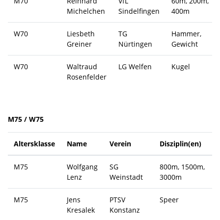
M70
Reinhard
VfL
60m, 200m,
Michelchen
Sindelfingen
400m
W70
Liesbeth
TG
Hammer,
Greiner
Nürtingen
Gewicht
W70
Waltraud
LG Welfen
Kugel
Rosenfelder
M75 / W75
Altersklasse
Name
Verein
Disziplin(en)
M75
Wolfgang
SG
800m, 1500m,
Lenz
Weinstadt
3000m
M75
Jens
PTSV
Speer
Kresalek
Konstanz