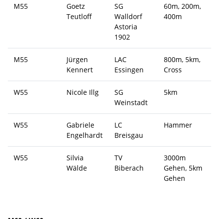
M55
Goetz
SG
60m, 200m,
Teutloff
Walldorf
400m
Astoria
1902
M55
Jürgen
LAC
800m, 5km,
Kennert
Essingen
Cross
W55
Nicole Illg
SG
5km
Weinstadt
W55
Gabriele
LC
Hammer
Engelhardt
Breisgau
W55
Silvia
TV
3000m
Wälde
Biberach
Gehen, 5km
Gehen