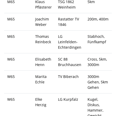
M65
Klaus
TSG 1862
5km
Pflästerer
Weinheim
M65
Joachim
Rastatter TV
200m, 400m
Weber
1846
M65
Thomas
LG
Stabhoch,
Reinbeck
Leinfelden-
Fünfkampf
Echterdingen
W65
Elisabeth
SC 88
Cross, 5km,
Henn
Bruchhausen
3000m
W65
Marita
TV Biberach
3000m
Echle
Gehen, 5km
Gehen
W65
Elke
LG Kurpfalz
Kugel,
Herzig
Diskus,
Hammer,
Gewicht