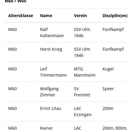
M60 / W60
Altersklasse
Name
Verein
Disziplin(en)
M60
Ralf
SSV Ulm
Fünfkampf
Kaltenmaier
1846
M60
Horst Krieg
SSV Ulm
Fünfkampf
1846
M60
Leif
MTG
Kugel
Timmermann
Mannheim
M60
Wolfgang
SV
Speer
Zimmer
Freistett
M60
Ernst Litau
LAC
200m
Essingen
M60
Rainer
LAC
200m, 800m,