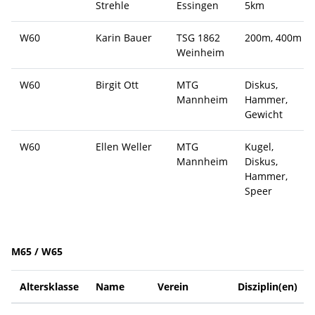
Strehle
Essingen
5km
W60
Karin Bauer
TSG 1862
200m, 400m
Weinheim
W60
Birgit Ott
MTG
Diskus,
Mannheim
Hammer,
Gewicht
W60
Ellen Weller
MTG
Kugel,
Mannheim
Diskus,
Hammer,
Speer
M65 / W65
Altersklasse
Name
Verein
Disziplin(en)