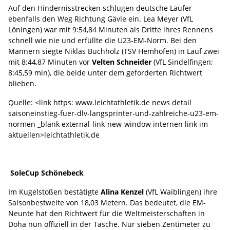
Auf den Hindernisstrecken schlugen deutsche Läufer
ebenfalls den Weg Richtung Gävle ein. Lea Meyer (VfL
Löningen) war mit 9:54,84 Minuten als Dritte ihres Rennens
schnell wie nie und erfüllte die U23-EM-Norm. Bei den
Männern siegte Niklas Buchholz (TSV Hemhofen) in Lauf zwei
mit 8:44,87 Minuten vor
Velten Schneider
(VfL Sindelfingen;
8:45,59 min), die beide unter dem geforderten Richtwert
blieben.
Quelle: <link https: www.leichtathletik.de news detail
saisoneinstieg-fuer-dlv-langsprinter-und-zahlreiche-u23-em-
normen _blank external-link-new-window internen link im
aktuellen>leichtathletik.de
SoleCup Schönebeck
Im Kugelstoßen bestätigte
Alina Kenzel
(VfL Waiblingen) ihre
Saisonbestweite von 18,03 Metern. Das bedeutet, die EM-
Neunte hat den Richtwert für die Weltmeisterschaften in
Doha nun offiziell in der Tasche. Nur sieben Zentimeter zu