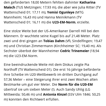
den geforderten 18,00 Metern fehlten dahinter
Katharina
Maisch
(TUS Metzingen; 17,93 m), die aber wie Julia Ritter (TV
Wattenscheid 01; 17,11 m),
Yemisi Ogunleye
(MTG
Mannheim; 16,43 m) und Hanna Meinikmann (TV
Wattenscheid 01; 16,11 m) die
U23-EM-Norm
, erzielte.
Eine stolze Weite bot der US-Amerikaner Darrell Hill bei den
Männern. Er wuchtete seine Kugel bis auf 21,48 Meter. Platz
zwei und drei gingen an
Tobias Dahm
(VfL Sindelfingen; 19,47
m) und Christian Zimmermann (Kirchheimer SC; 19,40 m). Als
Sechster überbot der Mannheimer
Cedric Trinemeier
(18,94
m) die U23-EM-Norm.
Eine beeindruckende Weite mit dem Diskus zeigte Pia
Northoff (TV Wattenscheid 01). Die erst 16-Jährige beförderte
ihre Scheibe im U20-Wettbewerb im dritten Durchgang auf
57,36 Meter – eine Steigerung ihrer erst zwei Wochen alten
Bestmarke um gut vier Meter. Die
Norm für die U20-EM
übertraf sie um sieben Meter (!). Auch Sandy Uhlig (LG
Mittweida; 50,46 m) und
Antonia Kinzel
(SSV Ulm 1846; 50,25
m) konnten den Richtwert erfüllen.