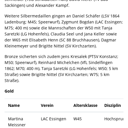
Säckingen) und Alexander Kampf.
Weitere Silbermedaillen gingen an Daniel Schäfer (LSV 1864
Ladenburg; M45; Speerwurf), Zygmunt Bogdan (LAC Essingen;
M75; 400 m) sowie die Mannschaften der W50 mit Tanja
Saretzki (LG Hohenfels), Claudia Seel und Jana Keller sowie
der W65 mit Elisabeth Henn (SC 88 Bruchhausen), Dagmar
Kleinemeyer und Brigitte Nittel (SV Kirchzarten).
Bronze sicherten sich zudem Jens Kresalek (PTSV Konstanz;
M50; Speerwurf), Reinhard Michelchen (VfL Sindelfingen
1862; M70; 400 m), Tanja Saretzki (LG Hohenfels; W50; 5 km
Straße) sowie Brigitte Nittel (SV Kirchzarten; W75; 5 km
Straße).
Gold
Name
Verein
Altersklasse
Disziplin
Martina
LAC Essingen
W45
Hochsprung
Meissner