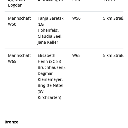
Bogdan
Mannschaft
Tanja Saretzki
W50
5 km Straße
W50
(LG
Hohenfels),
Claudia Seel,
Jana Keller
Mannschaft
Elisabeth
W65
5 km Straße
W65
Henn (SC 88
Bruchhausen),
Dagmar
Kleinemeyer,
Brigitte Nittel
(SV
Kirchzarten)
Bronze