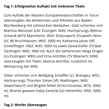
Tag 1: Erfolgreicher Auftakt mit mehreren Titeln
Zum Auftakt der Masters-Europameisterschaften in Torun
überzeugten die Athletinnen und Athleten aus Baden-
Württemberg mit zahlreichen Medaillen. Gold sicherten sich
Martina Meissner (LAC Essingen; W45; Hochsprung), Bettina
Schardt (MTG Mannheim; W50; Diskuswurf), Elisabeth Henn
(SC 88 Bruchhausen; W65; 3000 m), Katharina Jaiser (VfL
Sindelfingen 1862; W35; 3000 m) sowie David Kiefer (TV Bad
Säckingen; M45; 3000 m). Auch die Geherinnen Helga Dräger
(LG Esslingen; W85) und Erna Antritter (TV Biberach; W90)
überzeugten mit Titeln, ebenso Antritter zusätzlich im
Weitsprung der W90.
Silber sicherten sich Wolfgang Scheffler (LC Breisgau; M55;
Hochsprung), Thorsten Simon (VfL Waiblingen; M45;
Gewichtwurf) und Brigitte Nittel (SV Kirchzarten; W75; 3000
m). Bronze gewann Katja Saretzki (LG Hohenfels; W50; 3000
m).
Tag 2: Werfer überzeugen