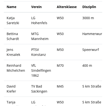
Name
Verein
Altersklasse
Disziplin
Katja
LG
W50
3000 m
Saretzki
Hohenfels
Bettina
MTG
W50
Hammerwurf
Schardt
Mannheim
Jens
PTSV
M50
Speerwurf
Kresalek
Konstanz
Reinhard
VfL
M70
400 m
Michelchen
Sindelfingen
1862
David
TV Bad
M45
5 km Straße
Kiefer
Säckingen
Tanja
LG
W50
5 km Straße