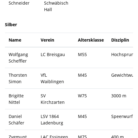
Schneider
Schwäbisch
Hall
Silber
Name
Verein
Altersklasse
Disziplin
Wolfgang
LC Breisgau
M55
Hochsprung
Scheffler
Thorsten
VfL
M45
Gewichtwurf
Simon
Waiblingen
Brigitte
SV
W75
3000 m
Nittel
Kirchzarten
Daniel
LSV 1864
M45
Speerwurf
Schäfer
Ladenburg
Zygmunt
LAC Essingen
M75
400 m