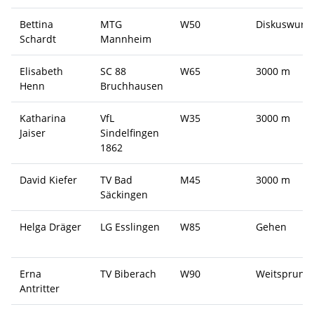
Bettina
MTG
W50
Diskuswurf
Schardt
Mannheim
Elisabeth
SC 88
W65
3000 m
Henn
Bruchhausen
Katharina
VfL
W35
3000 m
Jaiser
Sindelfingen
1862
David Kiefer
TV Bad
M45
3000 m
Säckingen
Helga Dräger
LG Esslingen
W85
Gehen
Erna
TV Biberach
W90
Weitsprung
Antritter