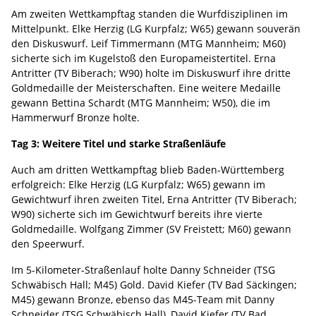
Am zweiten Wettkampftag standen die Wurfdisziplinen im
Mittelpunkt. Elke Herzig (LG Kurpfalz; W65) gewann souverän
den Diskuswurf. Leif Timmermann (MTG Mannheim; M60)
sicherte sich im Kugelstoß den Europameistertitel. Erna
Antritter (TV Biberach; W90) holte im Diskuswurf ihre dritte
Goldmedaille der Meisterschaften. Eine weitere Medaille
gewann Bettina Schardt (MTG Mannheim; W50), die im
Hammerwurf Bronze holte.
Tag 3: Weitere Titel und starke Straßenläufe
Auch am dritten Wettkampftag blieb Baden-Württemberg
erfolgreich: Elke Herzig (LG Kurpfalz; W65) gewann im
Gewichtwurf ihren zweiten Titel, Erna Antritter (TV Biberach;
W90) sicherte sich im Gewichtwurf bereits ihre vierte
Goldmedaille. Wolfgang Zimmer (SV Freistett; M60) gewann
den Speerwurf.
Im 5-Kilometer-Straßenlauf holte Danny Schneider (TSG
Schwäbisch Hall; M45) Gold. David Kiefer (TV Bad Säckingen;
M45) gewann Bronze, ebenso das M45-Team mit Danny
Schneider (TSG Schwäbisch Hall), David Kiefer (TV Bad