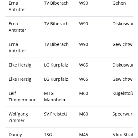
Erna
TV Biberach
W90
Gehen
Antritter
Erna
TV Biberach
W90
Diskuswurf
Antritter
Erna
TV Biberach
W90
Gewichtwur
Antritter
Elke Herzig
LG Kurpfalz
W65
Diskuswurf
Elke Herzig
LG Kurpfalz
W65
Gewichtwur
Leif
MTG
M60
Kugelstoß
Timmermann
Mannheim
Wolfgang
SV Freistett
M60
Speerwurf
Zimmer
Danny
TSG
M45
5 km Straße