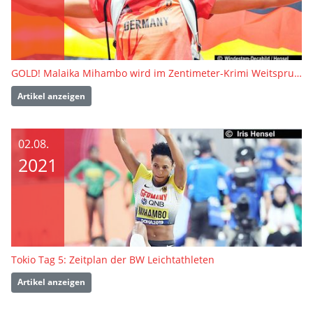
GOLD! Malaika Mihambo wird im Zentimeter-Krimi Weitsprung-Olympiasiegerin
Artikel anzeigen
02.08.
2021
Tokio Tag 5: Zeitplan der BW Leichtathleten
Artikel anzeigen