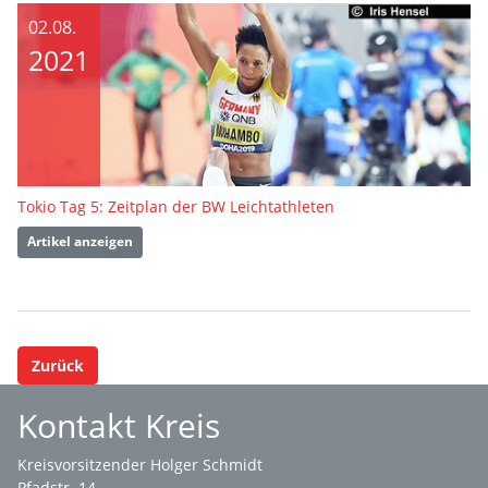
02.08.
2021
Tokio Tag 5: Zeitplan der BW Leichtathleten
Artikel anzeigen
Zurück
Kontakt Kreis
Kreisvorsitzender Holger Schmidt
Pfadstr. 14