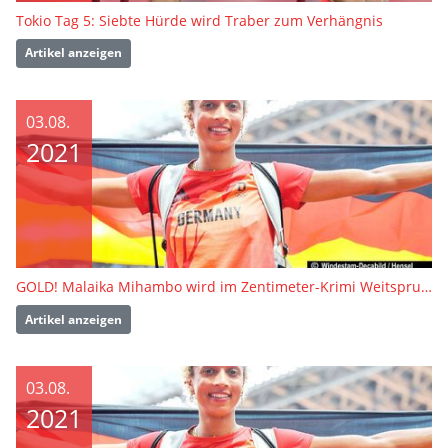
Tokio Tag 5: Siebte Hürde wird Traber zum Verhängnis
Artikel anzeigen
03.08.
2021
GOLD! Malaika Mihambo wird im Zentimeter-Krimi Weitsprung-Olympiasiegerin
Artikel anzeigen
03.08.
2021