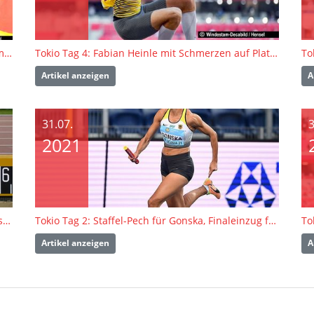
GOLD! Malaika Mihambo wird im Zentimeter-Krimi Weitsprung-Olympiasiegerin
Tokio Tag 4: Fabian Heinle mit Schmerzen auf Platz zwölf
To
Artikel anzeigen
A
31.07.
3
2021
Tokio Tag 3: Malaika Mihambo kratzt in Quali an sieben Metern
Tokio Tag 2: Staffel-Pech für Gonska, Finaleinzug für Heinle
To
Artikel anzeigen
A