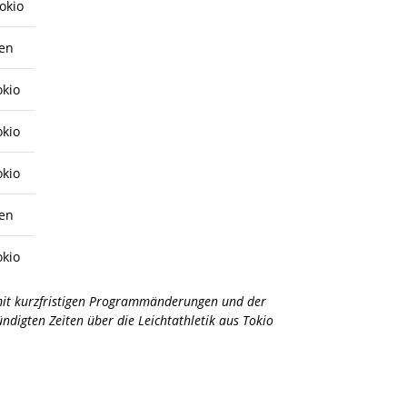
okio
ben
okio
okio
okio
ben
okio
 mit kurzfristigen Programmänderungen und der
digten Zeiten über die Leichtathletik aus Tokio