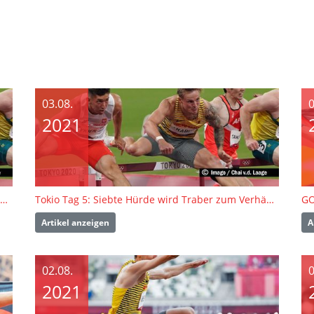
03.08.
0
2021
Tokio Tag 5: Siebte Hürde wird Traber zum Verhängnis
Tokio Tag 5: Siebte Hürde wird Traber zum Verhängnis
Artikel anzeigen
A
02.08.
0
2021