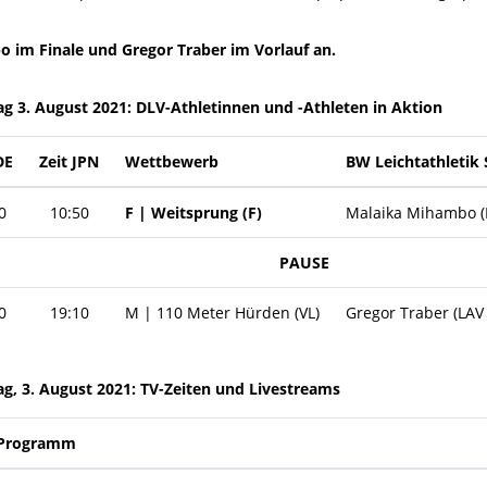
o im Finale und Gregor Traber im Vorlauf an.
ag 3. August 2021: DLV-Athletinnen und -Athleten in Aktion
DE
Zeit JPN
Wettbewerb
BW Leichtathletik 
0
10:50
F | Weitsprung (F)
Malaika Mihambo (
PAUSE
0
19:10
M | 110 Meter Hürden (VL)
Gregor Traber (LAV
ag, 3. August 2021: TV-Zeiten und Livestreams
Programm