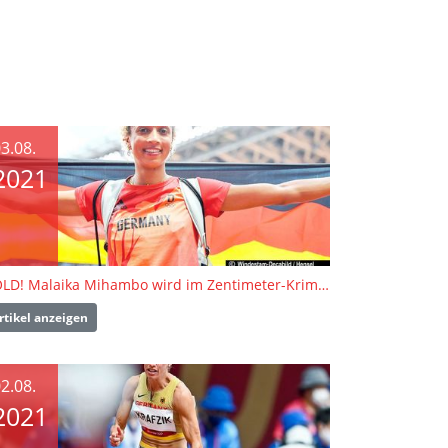
3.08.
2021
GOLD! Malaika Mihambo wird im Zentimeter-Krimi Weitsprung-Olympiasiegerin
rtikel anzeigen
2.08.
2021