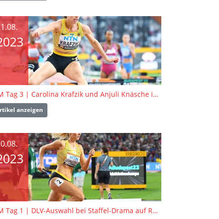
1.08.
2023
WM Tag 3 | Carolina Krafzik und Anjuli Knäsche in den Qualifikationswettbewerben
rtikel anzeigen
0.08.
2023
WM Tag 1 | DLV-Auswahl bei Staffel-Drama auf Rang sieben