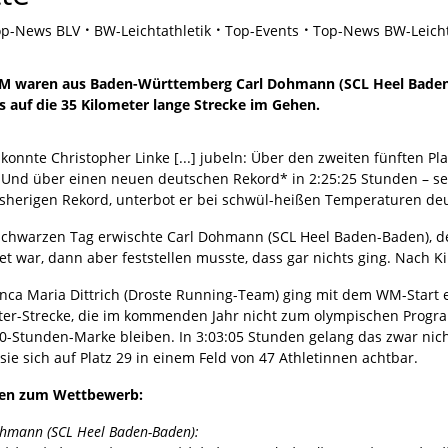
op-News BLV
BW-Leichtathletik
Top-Events
Top-News BW-Leicht
WM waren aus Baden-Württemberg Carl Dohmann (SCL Heel Baden-
 auf die 35 Kilometer lange Strecke im Gehen.
 konnte Christopher Linke [...] jubeln: Über den zweiten fünften 
 Und über einen neuen deutschen Rekord* in 2:25:25 Stunden – se
sherigen Rekord, unterbot er bei schwül-heißen Temperaturen deu
schwarzen Tag erwischte Carl Dohmann (SCL Heel Baden-Baden), der
tet war, dann aber feststellen musste, dass gar nichts ging. Nach 
nca Maria Dittrich (Droste Running-Team) ging mit dem WM-Start ei
ter-Strecke, die im kommenden Jahr nicht zum olympischen Progra
00-Stunden-Marke bleiben. In 3:03:05 Stunden gelang das zwar nich
sie sich auf Platz 29 in einem Feld von 47 Athletinnen achtbar.
-Rennen über 35
Ulrike Sanders
en zum Wettbewerb:
ohmann (SCL Heel Baden-Baden):