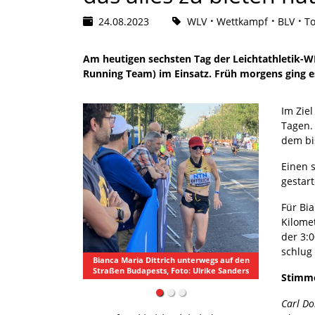
24.08.2023
WLV
Wettkampf
BLV
T
Am heutigen sechsten Tag der Leichtathletik-
Running Team) im Einsatz. Früh morgens ging es
Im Ziel
Tagen.
dem bi
Einen 
gestar
Für Bia
Kilome
der 3:
schlug 
Bianca Maria Dittrich unterwegs auf den
Carl Dohmann im WM
Straßen Budapests, Foto: Ulrike Sanders
Kilometer, Foto: 
Stimm
Carl D