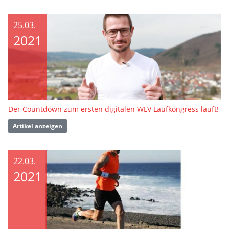
25.03.
2021
Der Countdown zum ersten digitalen WLV Laufkongress läuft!
Artikel anzeigen
22.03.
2021