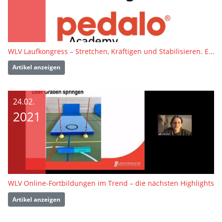
WLV Laufkongress – Stretchen, Kräftigen und Stabilisieren. Einfach. Klar. Umsetzbar.
Artikel anzeigen
24.02.
2021
WLV Online-Fortbildungen im Trend – die nächsten Highlights
Artikel anzeigen