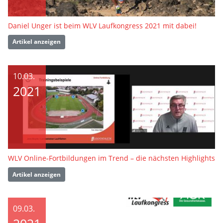
Daniel Unger ist beim WLV Laufkongress 2021 mit dabei!
Artikel anzeigen
10.03.
2021
WLV Online-Fortbildungen im Trend – die nächsten Highlights
Artikel anzeigen
09.03.