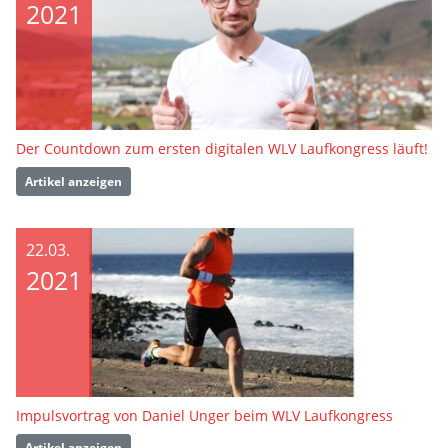
2021
Der Countdown zum ersten digitalen WLV Laufkongress läuft!
Artikel anzeigen
22.03.
2021
Impulsvortrag von Daniel Unger beim WLV Laufkongress
Artikel anzeigen