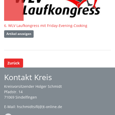
6. WLV Laufkongress mit Friday-Evening-Cooking
Artikel anzeigen
Zurück
Kontakt Kreis
Kreisvorsitzender Holger Schmidt
Pfadstr. 14
71069 Sindelfingen
E-Mail: hschmidtsifi(@)t-online.de