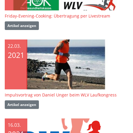
Friday-Evening-Cooking: Übertragung per Livestream
Artikel anzeigen
22.03.
2021
Impulsvortrag von Daniel Unger beim WLV Laufkongress
Artikel anzeigen
16.03.