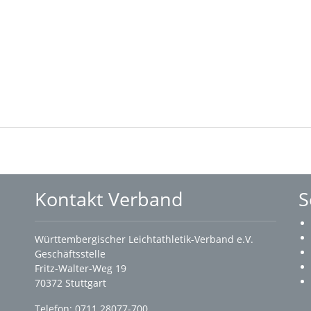
Kontakt Verband
S
Württembergischer Leichtathletik-Verband e.V.
Geschäftsstelle
Fritz-Walter-Weg 19
70372 Stuttgart
Telefon: 0711 28077-700