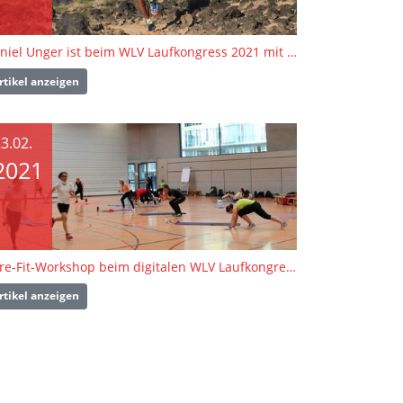
Daniel Unger ist beim WLV Laufkongress 2021 mit dabei!
rtikel anzeigen
3.02.
2021
Core-Fit-Workshop beim digitalen WLV Laufkongress 2021
rtikel anzeigen