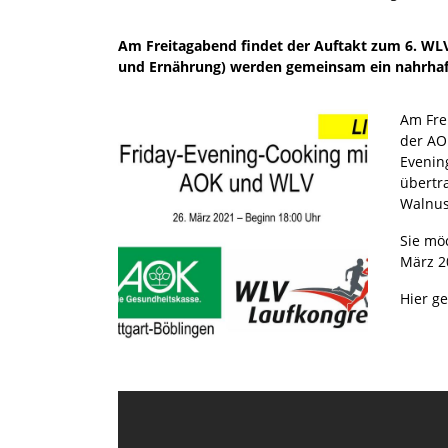
Am Freitagabend findet der Auftakt zum 6. WLV
und Ernährung) werden gemeinsam ein nahrhaft
Am Frei
der AO
Evenin
übertr
Walnus
Sie mö
März 2
Hier g