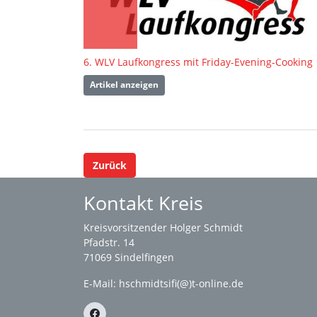
6. WLV Laufkongress mit Friday-Evening-Cooking
Artikel anzeigen
Zurück
Kontakt Kreis
Kreisvorsitzender Holger Schmidt
Pfadstr. 14
71069 Sindelfingen
E-Mail: hschmidtsifi(@)t-online.de