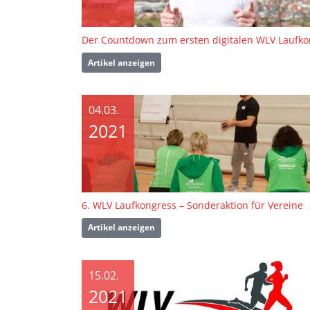
Artikel anzeigen
04.03.
2021
6. WLV Laufkongress – Sonderaktion für Vereine
Artikel anzeigen
15.02.
2021