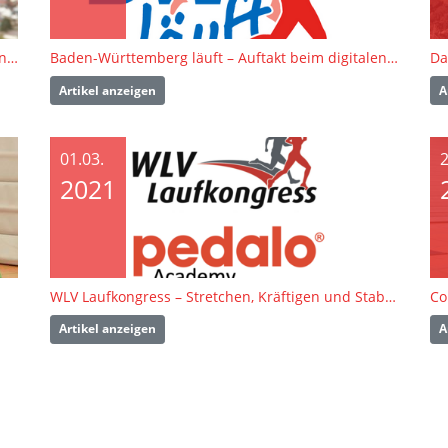
Der Countdown zum ersten digitalen WLV Laufkongress läuft!
Baden-Württemberg läuft – Auftakt beim digitalen WLV Laufkongress 2021
Artikel anzeigen
A
01.03.
2
2021
WLV Laufkongress – Stretchen, Kräftigen und Stabilisieren. Einfach. Klar. Umsetzbar.
Artikel anzeigen
A